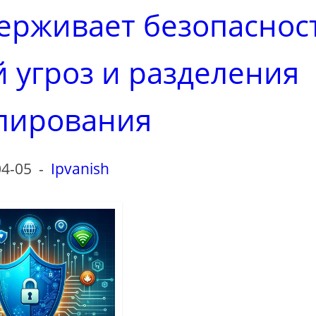
ерживает безопаснос
 угроз и разделения
лирования
04-05
-
Ipvanish