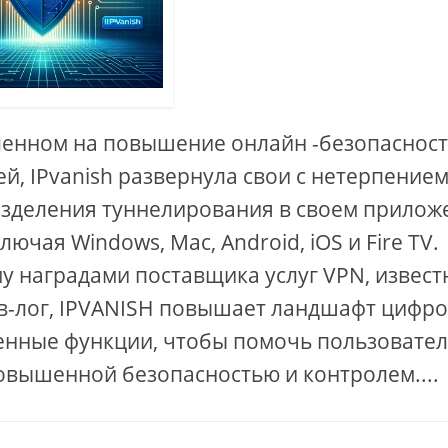
ленном на повышение онлайн -безопасност
, IPvanish развернула свои с нетерпение
азделения туннелирования в своем прилож
чая Windows, Mac, Android, iOS и Fire TV.
у наградами поставщика услуг VPN, извест
ов-лог, IPVANISH повышает ландшафт цифр
ренные функции, чтобы помочь пользовате
овышенной безопасностью и контролем....