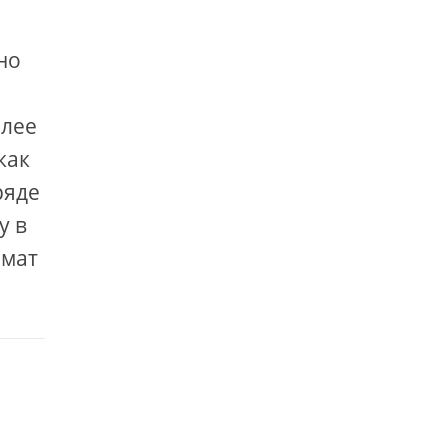
но
олее
как
ряде
у в
рмат