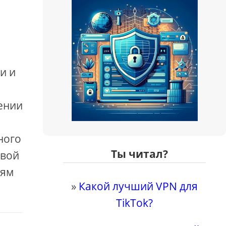
и и
м
ении
ного
Ты читал?
овой
лям
»
Какой лучший VPN для
TikTok?