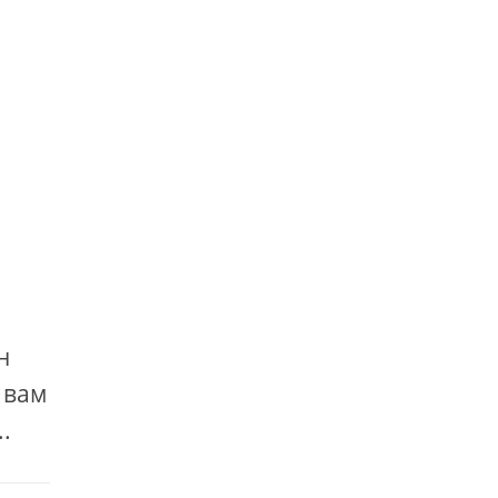
н
 вам
.