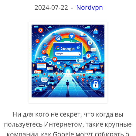
2024-07-22
-
Nordvpn
Ни для кого не секрет, что когда вы
пользуетесь Интернетом, такие крупные
компании, как Google могут собирать о