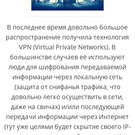
В последнее время довольно большое
распространение получила технология
VPN (Virtual Private Networks). В
большинстве случаев её используют
люди для шифрования передаваемой
информации через локальную сеть
(защита от снифанья трафика, что
довольно легко осуществить в сети,
даже на свичах) и/или последующей
передачи информации через Интернет
(тут уже целями будет скрытие своего IP-