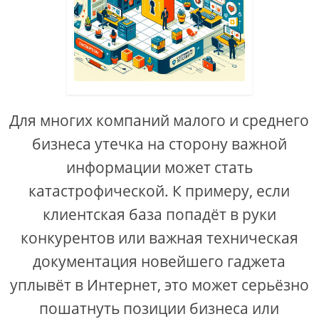
Для многих компаний малого и среднего
бизнеса утечка на сторону важной
информации может стать
катастрофической. К примеру, если
клиентская база попадёт в руки
конкурентов или важная техническая
документация новейшего гаджета
уплывёт в Интернет, это может серьёзно
пошатнуть позиции бизнеса или