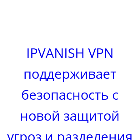
IPVANISH VPN
поддерживает
безопасность с
новой защитой
угроз и разделения