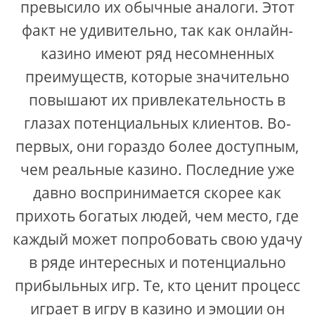
превысило их обычные аналоги. Этот
факт не удивительно, так как онлайн-
казино имеют ряд несомненных
преимуществ, которые значительно
повышают их привлекательность в
глазах потенциальных клиентов. Во-
первых, они гораздо более доступным,
чем реальные казино. Последние уже
давно воспринимается скорее как
прихоть богатых людей, чем место, где
каждый может попробовать свою удачу
в ряде интересных и потенциально
прибыльных игр. Те, кто ценит процесс
играет в игру в казино и эмоции он