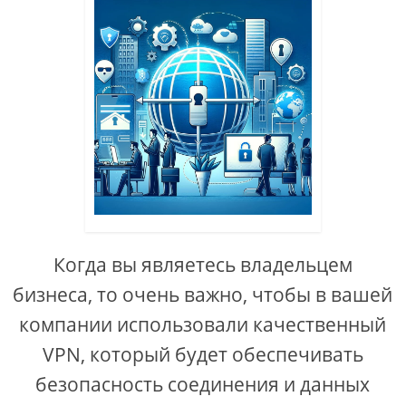
Когда вы являетесь владельцем
бизнеса, то очень важно, чтобы в вашей
компании использовали качественный
VPN, который будет обеспечивать
безопасность соединения и данных