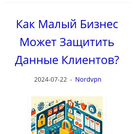
Как Малый Бизнес
Может Защитить
Данные Клиентов?
2024-07-22
-
Nordvpn