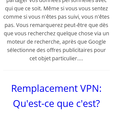
partager vos données personnelles avec
qui que ce soit. Même si vous vous sentez
comme si vous n'êtes pas suivi, vous n'êtes
pas. Vous remarquerez peut-être que dès
que vous recherchez quelque chose via un
moteur de recherche, après que Google
sélectionne des offres publicitaires pour
cet objet particulier....
Remplacement VPN:
Qu'est-ce que c'est?