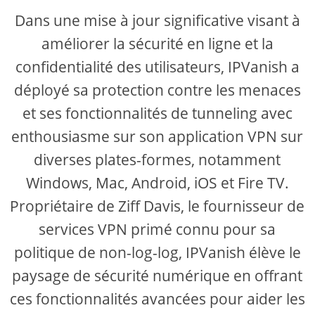
Dans une mise à jour significative visant à
améliorer la sécurité en ligne et la
confidentialité des utilisateurs, IPVanish a
déployé sa protection contre les menaces
et ses fonctionnalités de tunneling avec
enthousiasme sur son application VPN sur
diverses plates-formes, notamment
Windows, Mac, Android, iOS et Fire TV.
Propriétaire de Ziff Davis, le fournisseur de
services VPN primé connu pour sa
politique de non-log-log, IPVanish élève le
paysage de sécurité numérique en offrant
ces fonctionnalités avancées pour aider les