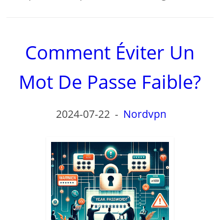
Comment Éviter Un
Mot De Passe Faible?
2024-07-22
-
Nordvpn