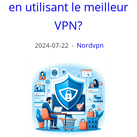
en utilisant le meilleur
VPN?
2024-07-22
-
Nordvpn