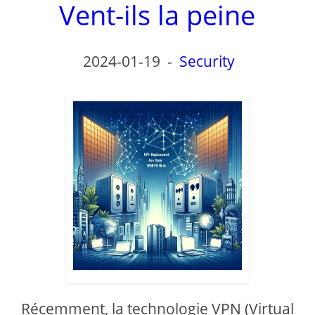
Vent-ils la peine
2024-01-19
-
Security
Récemment, la technologie VPN (Virtual