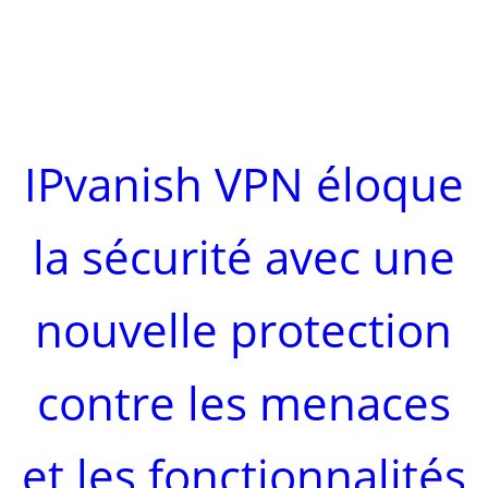
IPvanish VPN éloque
la sécurité avec une
nouvelle protection
contre les menaces
et les fonctionnalités