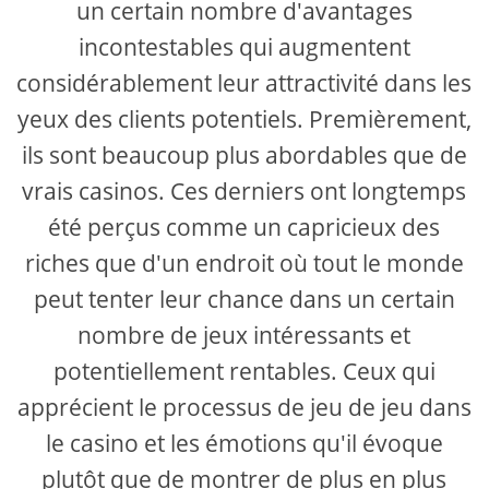
un certain nombre d'avantages
incontestables qui augmentent
considérablement leur attractivité dans les
yeux des clients potentiels. Premièrement,
ils sont beaucoup plus abordables que de
vrais casinos. Ces derniers ont longtemps
été perçus comme un capricieux des
riches que d'un endroit où tout le monde
peut tenter leur chance dans un certain
nombre de jeux intéressants et
potentiellement rentables. Ceux qui
apprécient le processus de jeu de jeu dans
le casino et les émotions qu'il évoque
plutôt que de montrer de plus en plus