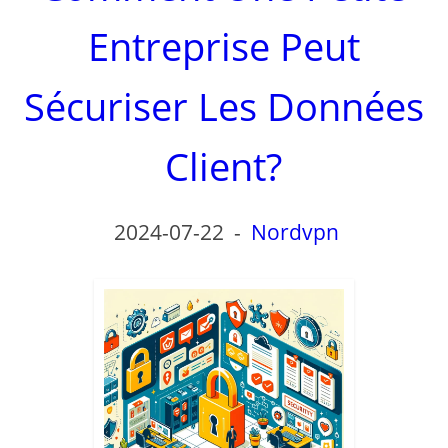
Entreprise Peut
Sécuriser Les Données
Client?
2024-07-22
-
Nordvpn