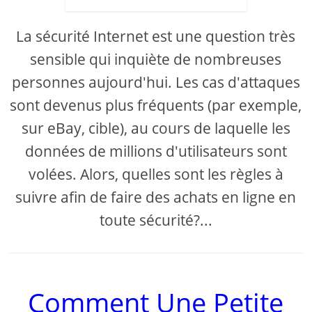
La sécurité Internet est une question très
sensible qui inquiète de nombreuses
personnes aujourd'hui. Les cas d'attaques
sont devenus plus fréquents (par exemple,
sur eBay, cible), au cours de laquelle les
données de millions d'utilisateurs sont
volées. Alors, quelles sont les règles à
suivre afin de faire des achats en ligne en
toute sécurité?...
Comment Une Petite