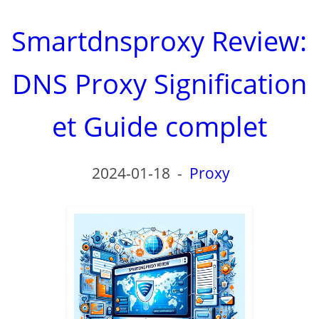
Smartdnsproxy Review:
DNS Proxy Signification
et Guide complet
2024-01-18
-
Proxy