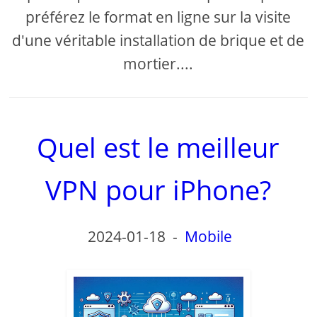
préférez le format en ligne sur la visite
d'une véritable installation de brique et de
mortier....
Quel est le meilleur
VPN pour iPhone?
2024-01-18
-
Mobile