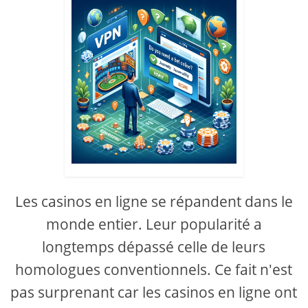
Les casinos en ligne se répandent dans le
monde entier. Leur popularité a
longtemps dépassé celle de leurs
homologues conventionnels. Ce fait n'est
pas surprenant car les casinos en ligne ont