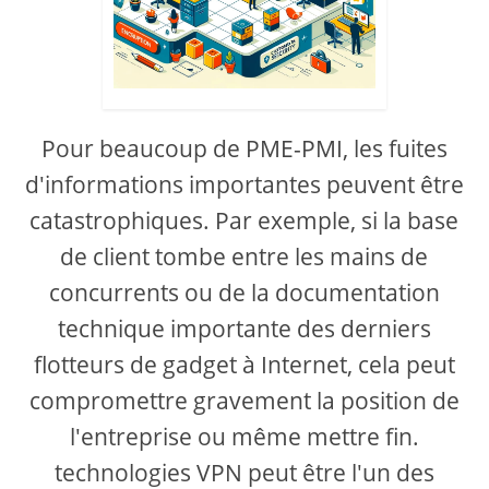
Pour beaucoup de PME-PMI, les fuites
d'informations importantes peuvent être
catastrophiques. Par exemple, si la base
de client tombe entre les mains de
concurrents ou de la documentation
technique importante des derniers
flotteurs de gadget à Internet, cela peut
compromettre gravement la position de
l'entreprise ou même mettre fin.
technologies VPN peut être l'un des