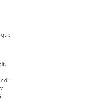
e que
s
it.
ir du
ra
i