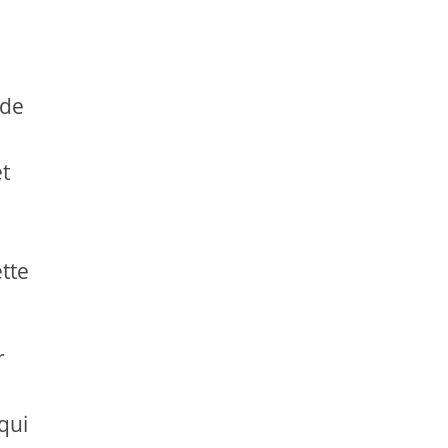
 de
et
ette
r
qui