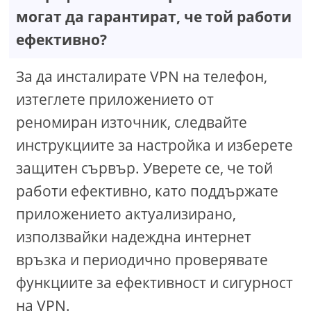
могат да гарантират, че той работи
ефективно?
За да инсталирате VPN на телефон,
изтеглете приложението от
реномиран източник, следвайте
инструкциите за настройка и изберете
защитен сървър. Уверете се, че той
работи ефективно, като поддържате
приложението актуализирано,
използвайки надеждна интернет
връзка и периодично проверявате
функциите за ефективност и сигурност
на VPN.