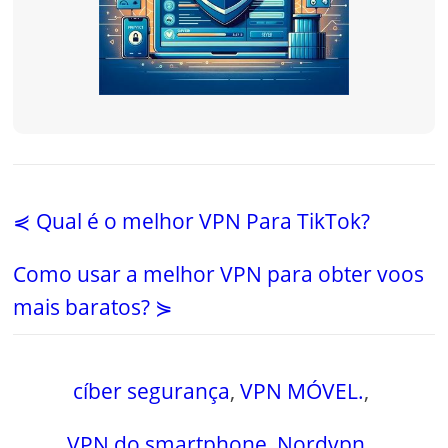
⋞ Qual é o melhor VPN Para TikTok?
Como usar a melhor VPN para obter voos
mais baratos? ⋟
cíber segurança
,
VPN MÓVEL.
,
VPN do smartphone
,
Nordvpn.
,