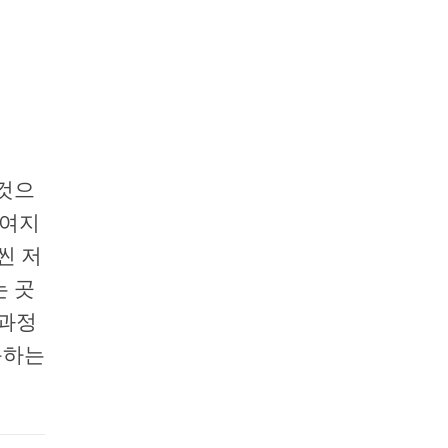
 것으
 여지
씬 저
는 곳
 과정
문하는