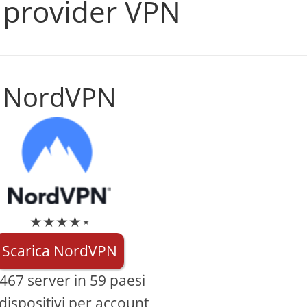
i provider VPN
NordVPN
★★★★⋆
Scarica NordVPN
467 server in 59 paesi
dispositivi per account