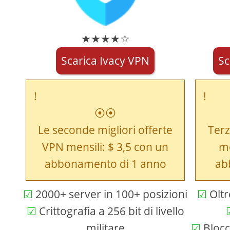
★★★★☆
Scarica Ivacy VPN
Sc
⦿⦿
Le seconde migliori offerte
Terz
VPN mensili: $ 3,5 con un
me
abbonamento di 1 anno
ab
2000+ server in 100+ posizioni
Oltr
Crittografia a 256 bit di livello
militare
Blocc