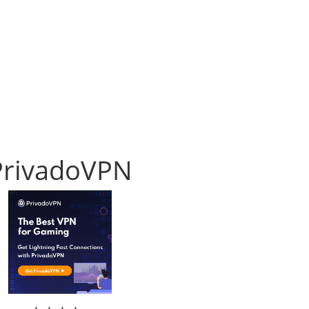
PrivadoVPN