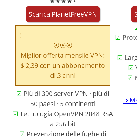
★★★★⋆
Scarica PlanetFreeVPN
Prote
⦿⦿⦿
Miglior offerta mensile VPN:
Larg
$ 2,39 con un abbonamento
V
di 3 anni
N
Più di 390 server VPN · più di
⇒ Ma
50 paesi · 5 continenti
Tecnologia OpenVPN 2048 RSA
a 256 bit
Prevenzione delle fughe di