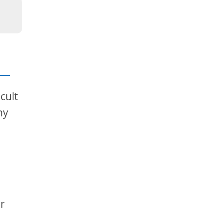
cult
ny
er