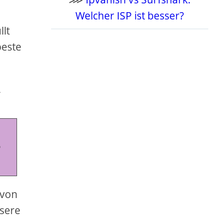
Welcher ISP ist besser?
lt
beste
,
 
 von
ssere