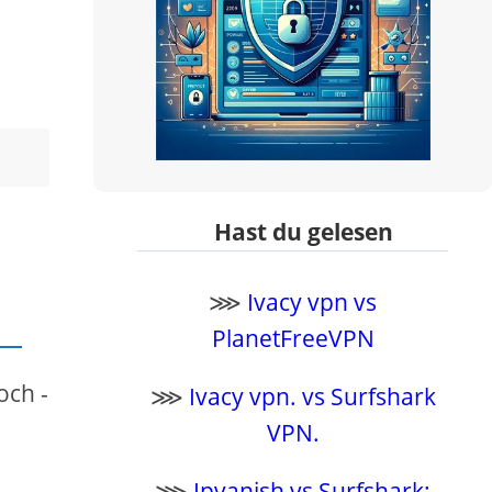
Hast du gelesen
⋙
Ivacy vpn vs
PlanetFreeVPN
och -
⋙
Ivacy vpn. vs Surfshark
VPN.
⋙
Ipvanish vs Surfshark: