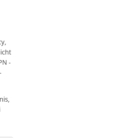
y,
icht
PN -
-
nis,
i