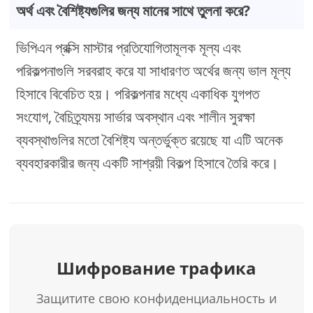
অর্থ এবং বৈশিষ্ট্যগুলির জন্য মানের সাথে তুলনা করে?
ভিপিএন প্রক্সি মাস্টার প্রতিযোগিতামূলক মূল্য এবং
পরিকল্পনাগুলি সরবরাহ করে যা সাধারণত অর্থের জন্য ভাল মূল্য
হিসাবে বিবেচিত হয়। পরিকল্পনার মধ্যে একাধিক যুগপত
সংযোগ, বৈচিত্র্যময় সার্ভার অবস্থান এবং শালীন সুরক্ষা
ব্যবস্থাগুলির মতো বৈশিষ্ট্য অন্তর্ভুক্ত রয়েছে যা এটি অনেক
ব্যবহারকারীর জন্য একটি সাশ্রয়ী বিকল্প হিসাবে তৈরি করে।
Шифрование трафика
Защитите свою конфиденциальность и