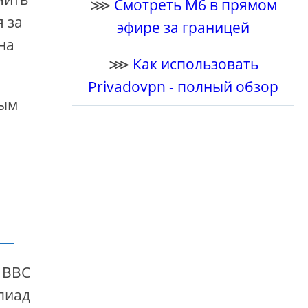
⋙
Смотреть M6 в прямом
я за
эфире за границей
на
⋙
Как использовать
Privadovpn - полный обзор
ным
 ВВС
пиад