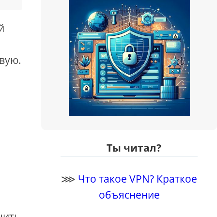
й
ивую.
Ты читал?
⋙
Что такое VPN? Краткое
объяснение
чить