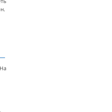
еть
н.
 На