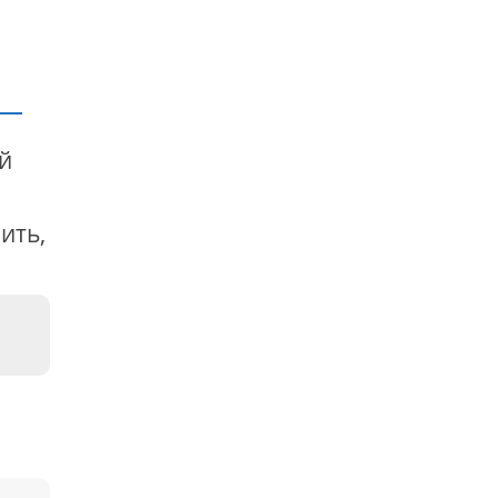
й
ить,