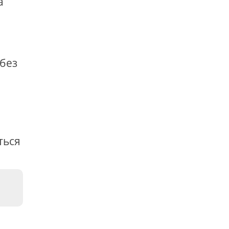
а
 без
ться