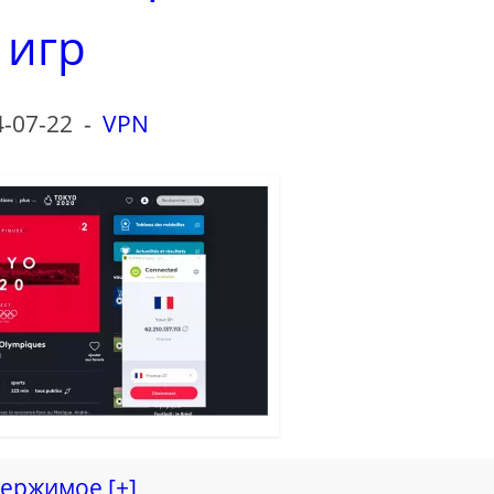
игр
-07-22
-
VPN
ержимое [+]