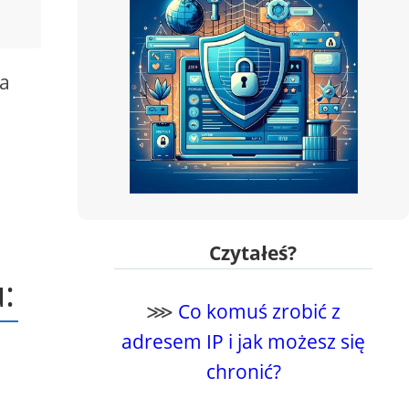
za
Czytałeś?
:
⋙
Co komuś zrobić z
adresem IP i jak możesz się
chronić?