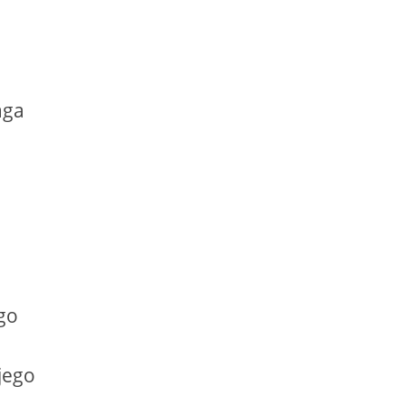
aga
ego
jego