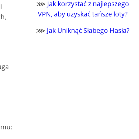
⋙
Jak korzystać z najlepszego
i
VPN, aby uzyskać tańsze loty?
ch,
⋙
Jak Uniknąć Słabego Hasła?
uga
emu: