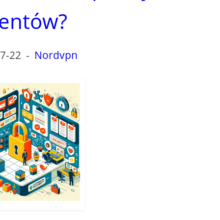
ientów?
7-22
-
Nordvpn