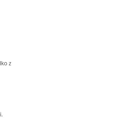
lko z
i.