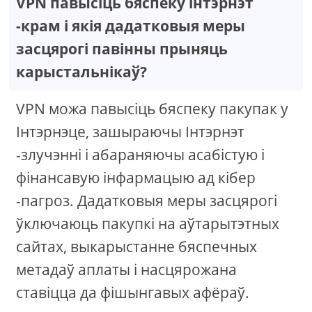
VPN павысіць бяспеку інтэрнэт
-крам і якія дадатковыя меры
засцярогі павінны прыняць
карыстальнікаў?
VPN можа павысіць бяспеку пакупак у
Інтэрнэце, зашыраючы Інтэрнэт
-злучэнні і абараняючы асабістую і
фінансавую інфармацыю ад кібер
-пагроз. Дадатковыя меры засцярогі
ўключаюць пакупкі на аўтарытэтных
сайтах, выкарыстанне бяспечных
метадаў аплаты і насцярожана
ставіцца да фішынгавых афёраў.