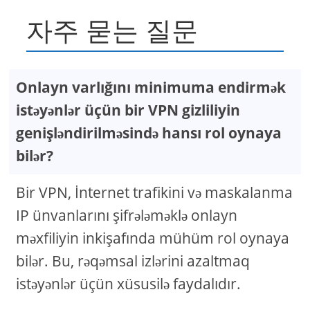
자주 묻는 질문
Onlayn varlığını minimuma endirmək
istəyənlər üçün bir VPN gizliliyin
genişləndirilməsində hansı rol oynaya
bilər?
Bir VPN, İnternet trafikini və maskalanma
IP ünvanlarını şifrələməklə onlayn
məxfiliyin inkişafında mühüm rol oynaya
bilər. Bu, rəqəmsal izlərini azaltmaq
istəyənlər üçün xüsusilə faydalıdır.