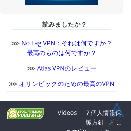
読みましたか？
⋙
No Lag VPN：それは何ですか？
最高のものは何ですか？
⋙
Atlas VPNのレビュー
⋙
オリンピックのための最高のVPN
⩓
Videos
? 個人情報保
護方針
-
☄ こ