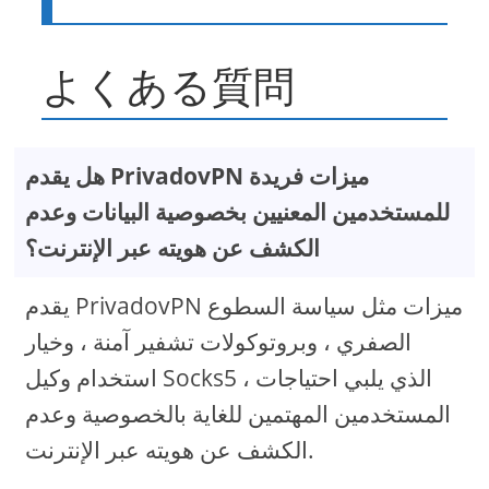
よくある質問
هل يقدم PrivadovPN ميزات فريدة
للمستخدمين المعنيين بخصوصية البيانات وعدم
الكشف عن هويته عبر الإنترنت؟
يقدم PrivadovPN ميزات مثل سياسة السطوع
الصفري ، وبروتوكولات تشفير آمنة ، وخيار
استخدام وكيل Socks5 ، الذي يلبي احتياجات
المستخدمين المهتمين للغاية بالخصوصية وعدم
الكشف عن هويته عبر الإنترنت.