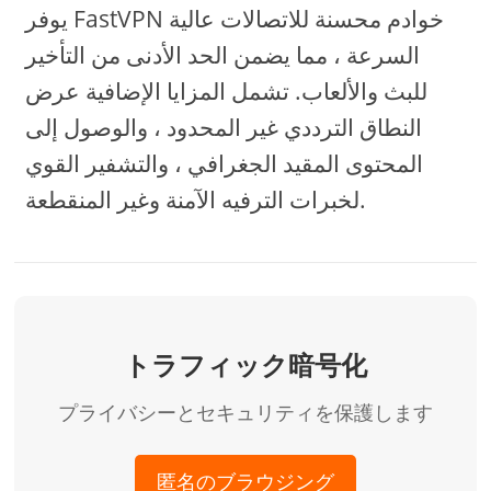
يوفر FastVPN خوادم محسنة للاتصالات عالية
السرعة ، مما يضمن الحد الأدنى من التأخير
للبث والألعاب. تشمل المزايا الإضافية عرض
النطاق الترددي غير المحدود ، والوصول إلى
المحتوى المقيد الجغرافي ، والتشفير القوي
لخبرات الترفيه الآمنة وغير المنقطعة.
トラフィック暗号化
プライバシーとセキュリティを保護します
匿名のブラウジング